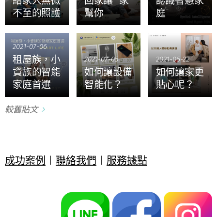
給家人無微
回家讓 “家”
認識智慧家
不至的照護
幫你
庭
2021-07-06
租屋族，小
2021-07-05
2021-06-22
資族的智能
如何讓設備
如何讓家更
家庭首選
智能化？
貼心呢？
較舊貼文
成功案例
|
聯絡我們
|
服務據點