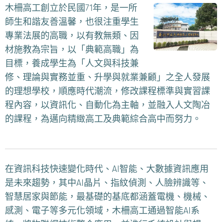
木柵高工創立於民國71年，是一所
師生和諧友善溫馨，也很注重學生
專業法展的高職，以有教無類、因
材施教為宗旨，以「典範高職」為
目標，養成學生為「人文與科技兼
修、理論與實務並重、升學與就業兼顧」之全人發展
的理想學校，順應時代潮流，修改課程標準與實習課
程內容，以資訊化、自動化為主軸，並融入人文陶冶
的課程，為邁向精緻高工及典範綜合高中而努力。
在資訊科技快速變化時代、AI智能、大數據資訊應用
是未來趨勢，其中AI晶片、指紋偵測、人臉辨識等、
智慧居家與節能，最基礎的基底都涵蓋電機、機械、
感測、電子等多元化領域，木柵高工通過智能AI系